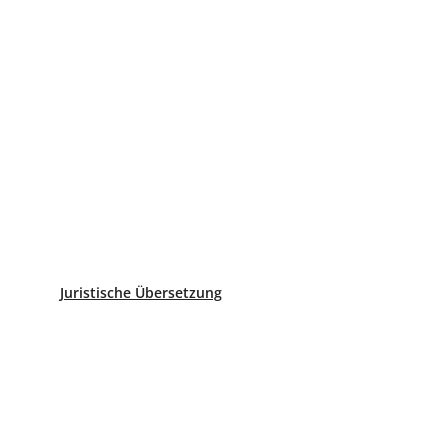
ieselbe Gültigkeit?
st der Unterschied?
Juristische Übersetzung
ich und die Schweiz; Deutsch ist mehr als Philosophie und