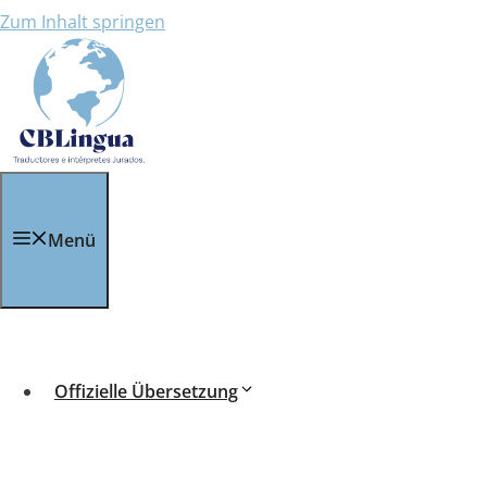
Zum Inhalt springen
Apostille und Legalis
Menü
Apostilla y L
En España, existen dos formas de dotar de valide
Offizielle Übersetzung
que la firma que aparece en dicho documento públic
Diferencias entre Apostilla y Leg