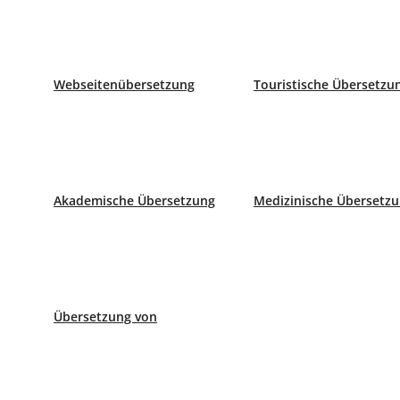
Wer einen Notar aufsucht, beschäftigt sich mit dem Unte
mit vielen weiteren Begriffen konfrontiert.
Doch was ist da
Webseitenübersetzung
Touristische Übersetzu
Unsere Büros
Beeidigter Übersetzer Madrid
Paseo de la Castellana 40 8ª Planta
Akademische Übersetzung
Medizinische Übersetz
Telefon: 620 799 242
Beeidigter Übersetzer Barcelona
C/ Aribau 168-170 1º 1ª
Übersetzung von
Telefon: 658 998 236
Beeidigter Übersetzer Sevilla