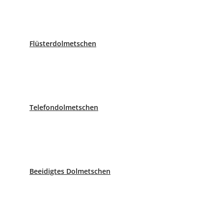
2026© CBLingua |
Datenschutzbestimmungen
|
Allgem
Flüsterdolmetschen
Telefondolmetschen
Beeidigtes Dolmetschen