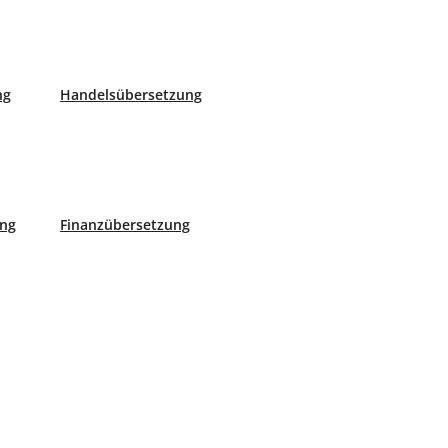
rschied zwischen einer Beglaubigung und einer Beurkundung
 der Unterschied?
ng
Handelsübersetzung
ung
Finanzübersetzung