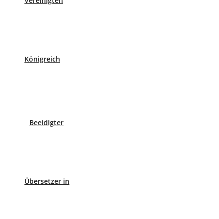
Vereinigten
No obstante, para apostillar los documentos públ
Gobierno en las CC.AA. y Provincias, y Direccion
restantes Administraciones Públicas (Comunidad
Competentes mencionadas en los apartados 1 y 
Königreich
correspondiente Colegio de Notarios.
Si tiene cualquier duda contacte con nosotros a 
Beeidigter
Professionelle Übersetzungsagentur für mehr als 30 Spra
Übersetzer in
Fordern Sie einen Kostenvoranschlag für Ihre beglaubigte
Ueber uns