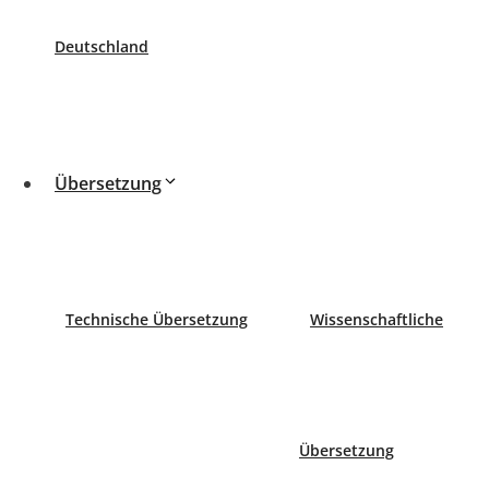
Español
Deutschland
English
Deutsch
Blog
Übersetzung
Rund ums Praktikum bei CBLingua
Die beglaubigte Übersetzung in der Aktualität
Haben beglaubigte Übersetzungen aus dem Ausland d
Beeidigte, ermächtigte, vereidigte Übersetzer… Was i
Deutsch als Weltsprache
Technische Übersetzung
Wissenschaftliche
Deutsch im Aufwärtstrend
Warum Deutsch? Deutsch ist mehr als Deutschland, Österre
Bedeutung der deutschen
Sprache
.
Übersetzung
Beeidigt, ermächtigt, beeidet…