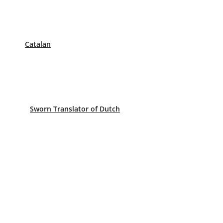
 de diecisiete años y una impecable trayectoria profesi
vel nacional.
Catalan
Sworn Translator of Dutch
n en Granada?
onómicos del mercado, por ello le invitamos a que usted 