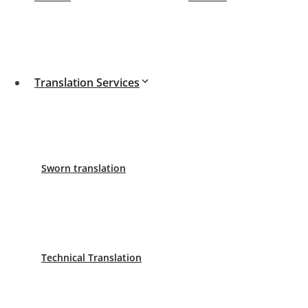
Translators in Gran Canaria
Translators in Granada
Translators in Jerez de la Frontera
Translators in Melilla
Translation Services
Translators in Palma de Mallorca
Translators in Salamanca
Translators in Valencia
Translators in Vigo
Translators in Zaragoza
Sworn translation
Our offices
Sworn Translator Madrid
Paseo de la Castellana 40 8ª Planta
Technical Translation
Phone: 620 799 242
Sworn Translator Barcelona