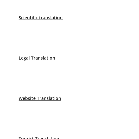
C/ Aribau 168-170 1º 1ª
Scientific translation
Phone: 658 998 236
Sworn Translator Seville
C/Mendez Nuñez 1 Primera Planta, Letra I
Legal Translation
Phone: 955 412 916
Sworn Translator Málaga
Calle Marqués de Larios, 4, planta 1
Phone: 638 890 153
Website Translation
Sworn Translator Cádiz
C/ Camino del Aguila 1 Edificio Alfa, Oficina CI y CII
Phone: 956 543 937
Tourist Translation