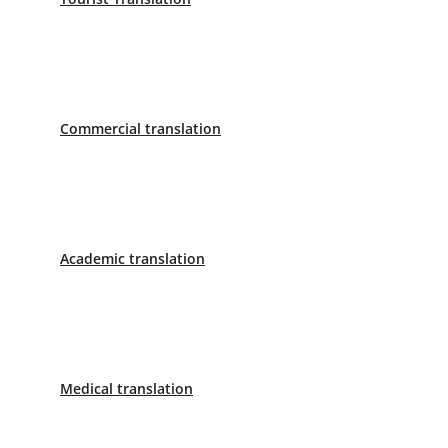
Sworn Translator Asturias
C/ Caveda, 21, Edificio Caveda, Oviedo, Asturias
Phone: 683 462 137
Commercial translation
2026© CBLingua |
Privacy Policy
|
Terms and Condition
Academic translation
Medical translation