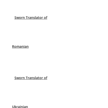
into more than 30 different languages.
Sworn Translator of
Romanian
n as a British citizen
ts need to come and do an internship in Spain?
Sworn Translator of
ng?
Ukrainian