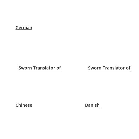
CBLingua
es una agencia de traducción con más
mejores agencias de traducción especializadas a ni
German
Sworn Translator of
Sworn Translator of
Chinese
Danish
¿Por qué somos la mejor opció
Nuestros precios
– son los más competitivos y ec