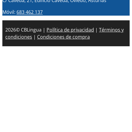
C/ Caveda, 21, Edificio Caveda, Oviedo, Asturias
Móvil:
683 462 137
2026© CBLingua |
Política de privacidad
|
Términos y
condiciones
|
Condiciones de compra