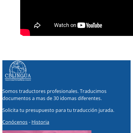
Somos traductores profesionales. Traducimos
documentos a mas de 30 idomas diferentes.
Solicita tu presupuesto para tu traducción jurada.
Conócenos
-
Historia