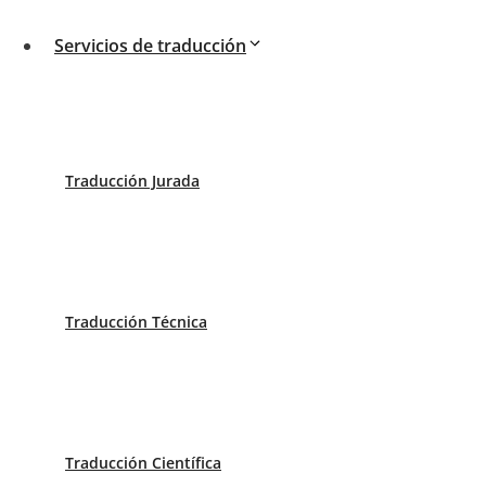
Servicios de traducción
Necesitas traducir documentación e
Traducción Jurada
Cuentas anuales
Traducción Técnica
Contratos
Escrituras
Traducción Científica