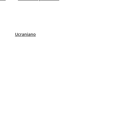
Ucraniano
on más específicas?