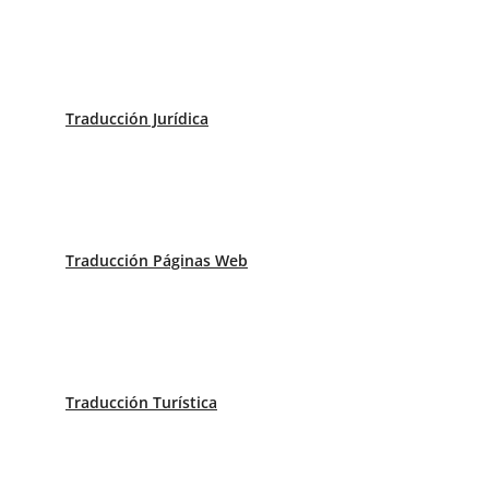
Testamentos
Traducción Jurídica
Manuales
Traducción Páginas Web
Patentes
Traducción Turística
Licitaciones públicas