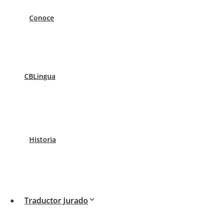
Conoce
4.9/5.0
CBLingua
Historia
¿Cuáles son los doc
traducción jurada d
Traductor Jurado