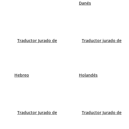
Danés
Diplomas académicos
Expedientes académicos
Traductor Jurado de
Traductor jurado de
Certificados de notas
Hebreo
Holandés
DNI/Pasaporte
Traductor Jurado de
Traductor Jurado de
Contratos