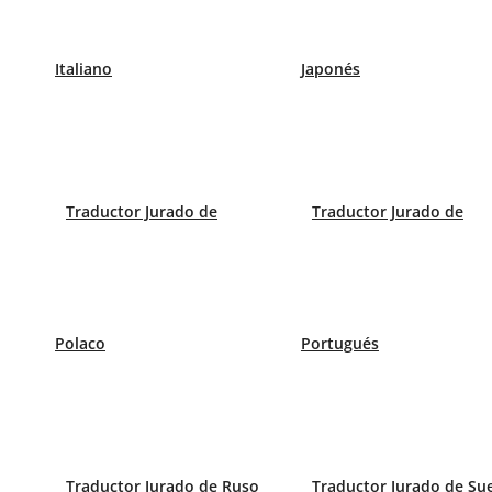
Italiano
Japonés
Estatutos de empresa
Traductor Jurado de
Traductor Jurado de
Apostillas
Cuentas anuales
Polaco
Portugués
Poderes
Traductor Jurado de Ruso
Traductor Jurado de Su