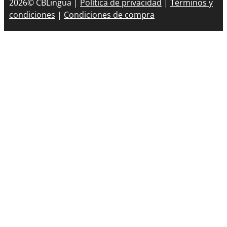
2026© CBLingua |
Política de privacidad
|
Términos y
condiciones
|
Condiciones de compra