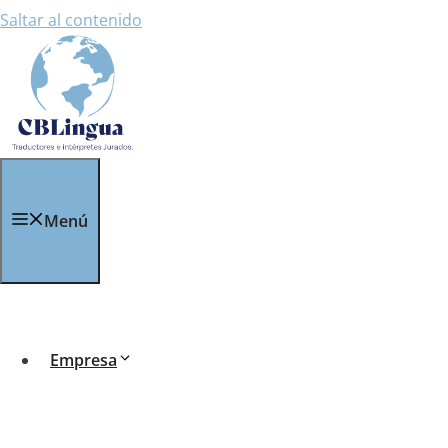
Saltar al contenido
Menú
traducción
3… 2…1 ¡EMPEZAMOS!
23 marzo, 2018
4 noviembre, 2016
Empresa
Interpretar…un mensaje. Interpretar…un papel. Int
Interpretar…la traducción. Intepretar: “Dar o atrib
podía elegir otro título para el blog que hoy ve la