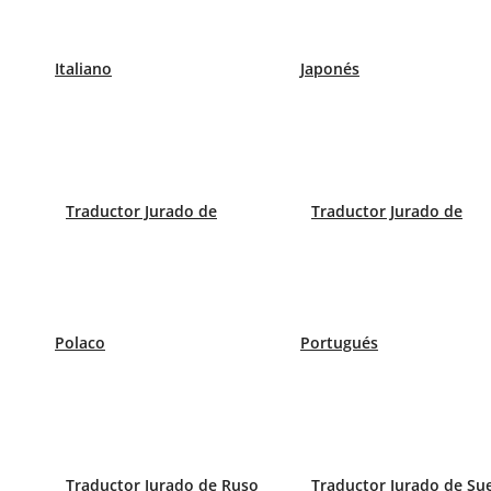
Traductor Jurado Madrid
Italiano
Japonés
Paseo de la Castellana 40 8ª Planta
Móvil:
620 799 242
Traductor Jurado Barcelona
/ Aribau 168-170 1º 1ª
Traductor Jurado de
Traductor Jurado de
Móvil:
658 998 236
Traductor Jurado Sevilla
C/Mendez Nuñez 1 Primera Planta, Letra I
Polaco
Portugués
Teléfono:
955 412 916
Traductor Jurado Málaga
Calle Marqués de Larios, 4, planta 1
Traductor Jurado de Ruso
Traductor Jurado de Su