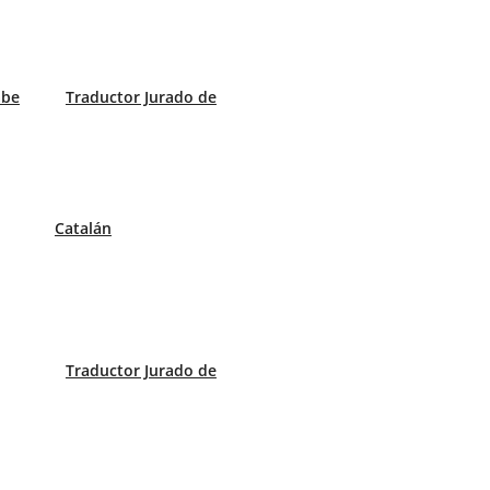
abe
Traductor Jurado de
Catalán
Traductor Jurado de
ción en el Mundial 2026
ndo la necesitas?
tituir a un traductor jurado?