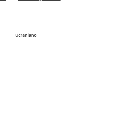
Ucraniano
ondiciones
|
Condiciones de compra