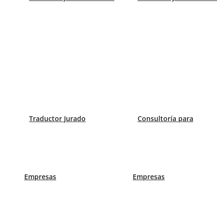
Móvil:
638 890 153
Traductor Jurado Cádiz
C/ Camino del Aguila 1 Edificio Alfa, Oficina CI y CII
Teléfono:
956 543 937
Traductor Jurado Asturias
C/ Caveda, 21, Edificio Caveda, Oviedo, Asturias
Traductor Jurado
Consultoría para
Móvil:
683 462 137
2026© CBLingua |
Política de privacidad
|
Términos y c
Empresas
Empresas