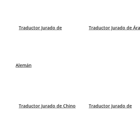
Conócenos
-
Historia
Traductor Jurado de
Traductor Jurado de Ár
Alemán
Español
English
Deutsch
Blog
Traductor Jurado de Chino
Traductor Jurado de
Interpretación y traducción: claves para la comunica
Traducción jurada de documentación mercantil: ¿cuá
Inteligencia artificial y traducción jurada: ¿puede sus