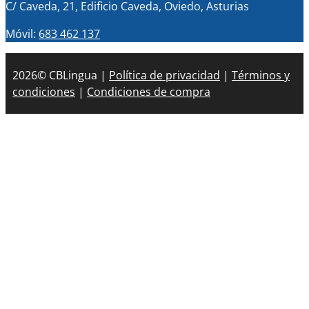
C/ Caveda, 21, Edificio Caveda, Oviedo, Asturias
Móvil:
683 462 137
2026© CBLingua |
Política de privacidad
|
Términos y
condiciones
|
Condiciones de compra