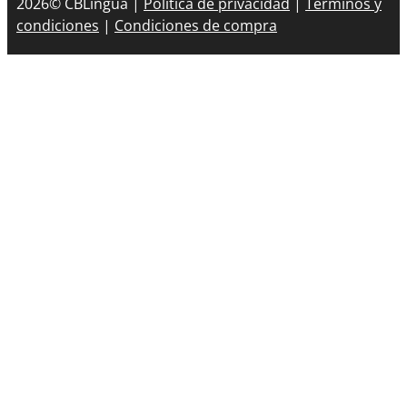
2026© CBLingua |
Política de privacidad
|
Términos y
condiciones
|
Condiciones de compra