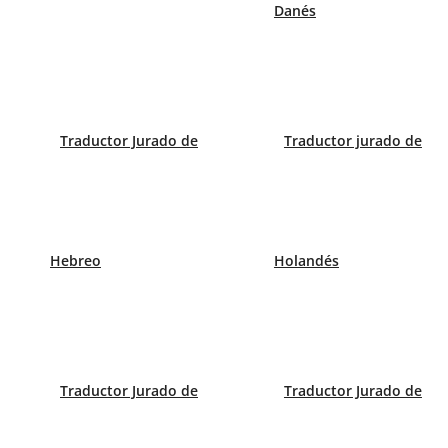
Danés
datos en su idioma. Un noruego que quiera hace
donde le faciliten la información ya no solo trad
que también se adecue a su forma de pensar y su 
Traductor Jurado de
Traductor jurado de
Hebreo
Holandés
Traductor Jurado de
Traductor Jurado de