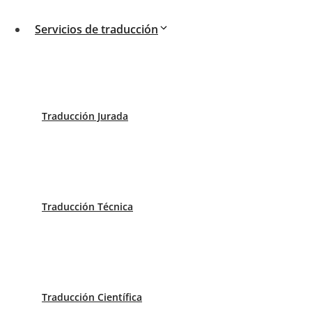
Este sitio usa Akismet para reducir el spam.
Apren
Servicios de traducción
Traducción Jurada
Somos traductores profesionales. Traducimos documentos
Solicita tu presupuesto para tu traducción jurada.
Traducción Técnica
Conócenos
-
Historia
Traducción Científica