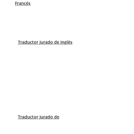
Francés
r el Camino de Santiago y busque albergues donde hosped
ucida a su lengua materna o sino que esta información hay
cultura.
Traductor Jurado de Inglés
Traductor Jurado de