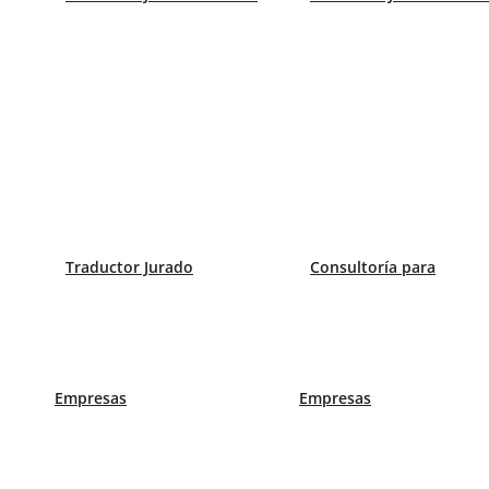
Oficiales
,
Verano
Dépasser les barrières linguistiques grâce à un
Comment gagner de l’expérience dans le monde 
Deja un comentario
Traductor Jurado
Consultoría para
Comentario
Nombre
Correo
Empresas
Empresas
Guarda mi nombre, correo electrónico y web e