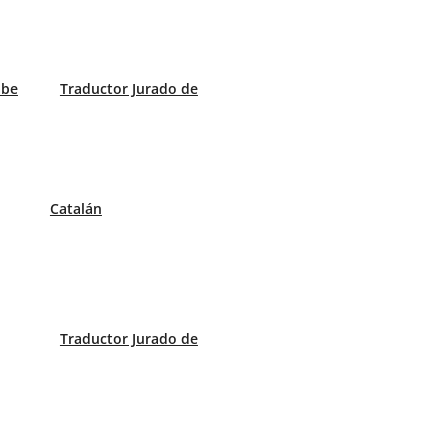
abe
Traductor Jurado de
Catalán
 del turismo para darse a conocer a otros países y vender
tes, entre otras empresas, ponen en manos de los traductore
ado turístico, vender su imagen en el extranjero y diferenc
iante la traducción de la información al mayor número de 
Traductor Jurado de
urístico.
 información en Internet acerca de los vuelos, hoteles, re