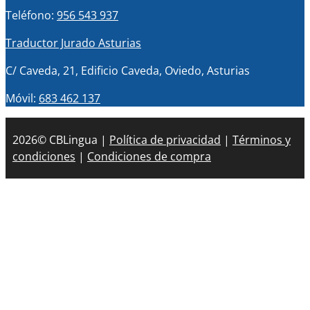
Teléfono:
956 543 937
Traductor Jurado Asturias
C/ Caveda, 21, Edificio Caveda, Oviedo, Asturias
Móvil:
683 462 137
2026© CBLingua |
Política de privacidad
|
Términos y
condiciones
|
Condiciones de compra