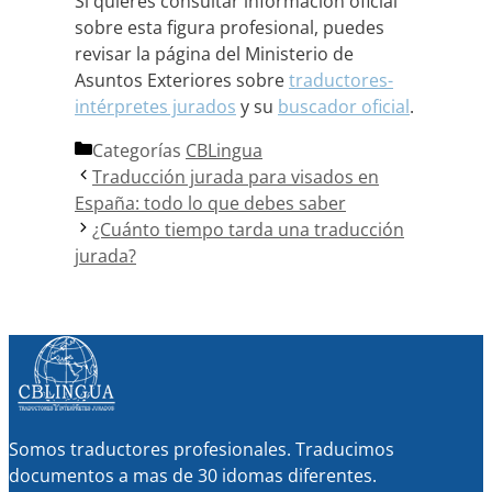
Si quieres consultar información oficial
sobre esta figura profesional, puedes
revisar la página del Ministerio de
Asuntos Exteriores sobre
traductores-
intérpretes jurados
y su
buscador oficial
.
Categorías
CBLingua
Traducción jurada para visados en
España: todo lo que debes saber
¿Cuánto tiempo tarda una traducción
jurada?
Somos traductores profesionales. Traducimos
documentos a mas de 30 idomas diferentes.