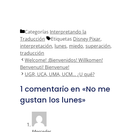
Categorías
Interpretando la
Traducción
Etiquetas
Disney Pixar
,
interpretación
,
lunes
,
miedo
,
superación
,
traducción
Welcome! ¡Bienvenidos! Willkomen!
Benvenuti! Bienvenue!
UGR, UCA, UMA, UCM… ¿U qué?
1 comentario en «No me
gustan los lunes»
Mercedes