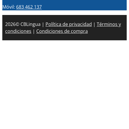
Móvil:
683 462 137
2026© CBLingua |
Política de privacidad
|
Términos y
condiciones
|
Condiciones de compra