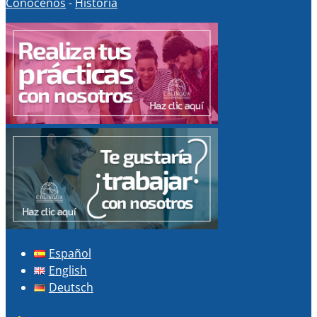
Conócenos
-
Historia
Español
English
Deutsch