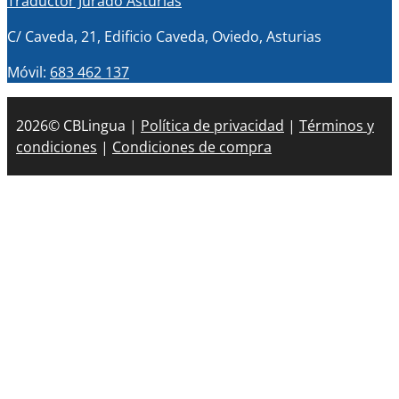
Traductor Jurado Asturias
C/ Caveda, 21, Edificio Caveda, Oviedo, Asturias
Móvil:
683 462 137
2026© CBLingua |
Política de privacidad
|
Términos y
condiciones
|
Condiciones de compra