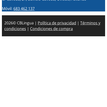
Móvil:
683 462 137
2026© CBLingua |
Política de privacidad
|
Términos y
condiciones
|
Condiciones de compra